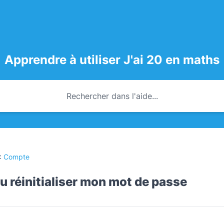
Apprendre à utiliser J'ai 20 en maths
 :
Compte
u réinitialiser mon mot de passe